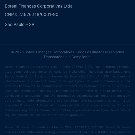
Boreal Finanças Corporativas Ltda
CNPJ: 27.676.118/0001-90
São Paulo – SP
© 2026 Boreal Finanças Corporativas. Todos os direitos reservados.
Transparência e Compliance
Boreal Finanças Corporativas Ltda – CNPJ 27.676.118/0001-90. A Boreal Finanças
atua como correspondente bancário de instituições financeiras autorizadas pelo
Banco Central do Brasil, nos termos da Resolução CMN nº 4.935, realizando a
intermediação e o encaminhamento de operações de crédito, câmbio e outros
produtos financeiros. As operações são formalizadas diretamente entre o cliente e a
instituição financeira responsável, cabendo a esta a análise de crédito, definição de
condições e aprovação final. As informações disponibilizadas neste site possuem
caráter meramente informativo e não constituem oferta, proposta ou garantia de
operação financeira. A Boreal não realiza custódia de recursos de clientes. Todas as
operações seguem as normas de compliance, prevenção à lavagem de dinheiro e
regulamentações nacionais e internacionais aplicáveis.
Boreal Finanças Corporativas Ltda – CNPJ 27.676.118/0001-90. Boreal Finanças
operates as an authorized banking correspondent of financial institutions regulated by