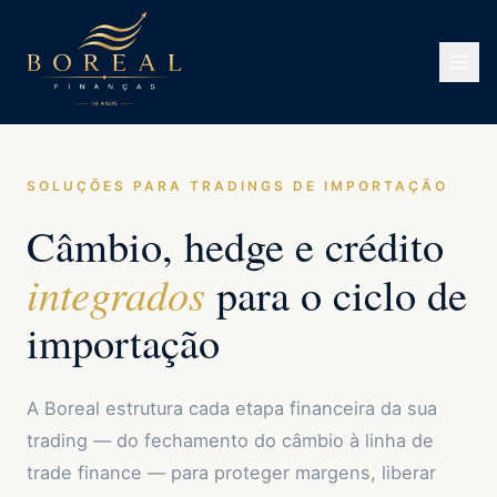
SOLUÇÕES PARA TRADINGS DE IMPORTAÇÃO
Câmbio, hedge e crédito
integrados
para o ciclo de
importação
A Boreal estrutura cada etapa financeira da sua
trading — do fechamento do câmbio à linha de
trade finance — para proteger margens, liberar