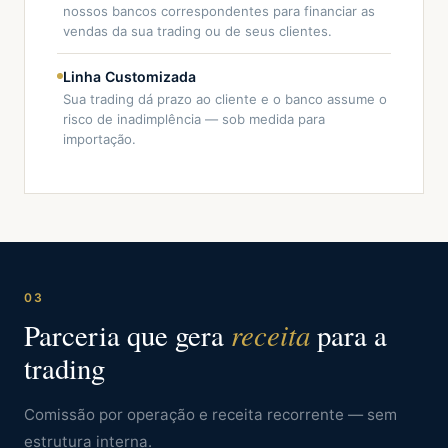
nossos bancos correspondentes para financiar as
vendas da sua trading ou de seus clientes.
Linha Customizada
Sua trading dá prazo ao cliente e o banco assume o
risco de inadimplência — sob medida para
importação.
03
receita
Parceria que gera
para a
trading
Comissão por operação e receita recorrente — sem
estrutura interna.