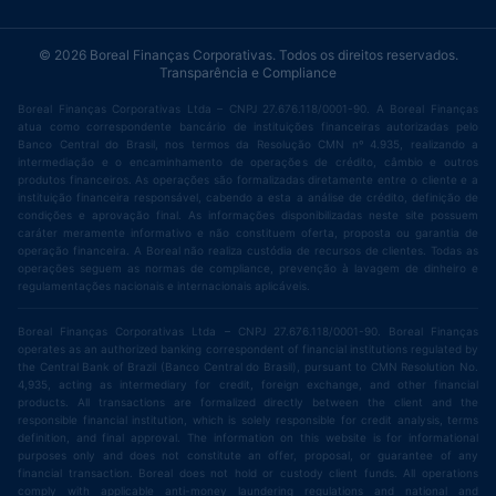
© 2026 Boreal Finanças Corporativas. Todos os direitos reservados.
Transparência e Compliance
Boreal Finanças Corporativas Ltda – CNPJ 27.676.118/0001-90. A Boreal Finanças
atua como correspondente bancário de instituições financeiras autorizadas pelo
Banco Central do Brasil, nos termos da Resolução CMN nº 4.935, realizando a
intermediação e o encaminhamento de operações de crédito, câmbio e outros
produtos financeiros. As operações são formalizadas diretamente entre o cliente e a
instituição financeira responsável, cabendo a esta a análise de crédito, definição de
condições e aprovação final. As informações disponibilizadas neste site possuem
caráter meramente informativo e não constituem oferta, proposta ou garantia de
operação financeira. A Boreal não realiza custódia de recursos de clientes. Todas as
operações seguem as normas de compliance, prevenção à lavagem de dinheiro e
regulamentações nacionais e internacionais aplicáveis.
Boreal Finanças Corporativas Ltda – CNPJ 27.676.118/0001-90. Boreal Finanças
operates as an authorized banking correspondent of financial institutions regulated by
the Central Bank of Brazil (Banco Central do Brasil), pursuant to CMN Resolution No.
4,935, acting as intermediary for credit, foreign exchange, and other financial
products. All transactions are formalized directly between the client and the
responsible financial institution, which is solely responsible for credit analysis, terms
definition, and final approval. The information on this website is for informational
purposes only and does not constitute an offer, proposal, or guarantee of any
financial transaction. Boreal does not hold or custody client funds. All operations
comply with applicable anti-money laundering regulations and national and