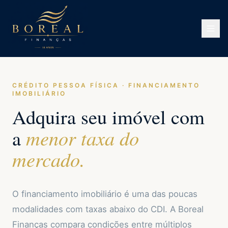
CRÉDITO PESSOA FÍSICA · FINANCIAMENTO
IMOBILIÁRIO
Adquira seu imóvel com
a
menor taxa do
mercado.
O financiamento imobiliário é uma das poucas
modalidades com taxas abaixo do CDI. A Boreal
Finanças compara condições entre múltiplos